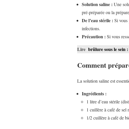
Solution saline :
Une solut
pré-préparée ou la prépa
De l’eau stérile :
Si vous p
infections.
Précaution :
Si vous ress
Lire
brûlure sous le sein :
Comment préparer
La solution saline est essent
Ingrédients :
1 litre d’eau stérile (dis
1 cuillère à café de sel
1/2 cuillère à café de b