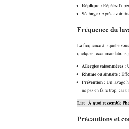
Réplique :
Répétez l’opéra
Séchage :
Après avoir rin
Fréquence du lav
La fréquence à laquelle vous
quelques recommandations g
Allergies saisonnières :
U
Rhume ou sinusite :
Effe
Prévention :
Un lavage he
ne pas en faire trop, car u
Lire
À quoi ressemble l'he
Précautions et co