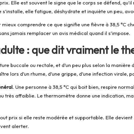
rix. Elle est souvent le signe que le corps se défend, qu’il
s’installe, elle fatigue, déshydrate et inquiète un peu, av
r mieux comprendre ce que signifie une fièvre à 38,5 °C ch
ans jamais remplacer un avis médical quand il s’impose.
adulte : que dit vraiment le 
ure buccale ou rectale, et d’un peu plus selon la manière
re lors d’un rhume, d’une grippe, d’une infection virale, p
énéral
. Une personne à 38,5 °C qui boit bien, respire norma
très affaiblie. Le thermomètre donne une indication, mais l
ut prix si elle reste modérée et supportable. Elle devient 
vent alerter.