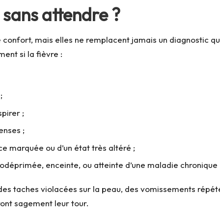
 sans attendre ?
onfort, mais elles ne remplacent jamais un diagnostic quan
nt si la fièvre :
;
pirer ;
enses ;
 marquée ou d’un état très altéré ;
odéprimée, enceinte, ou atteinte d’une maladie chronique
, des taches violacées sur la peau, des vomissements répété
ront sagement leur tour.