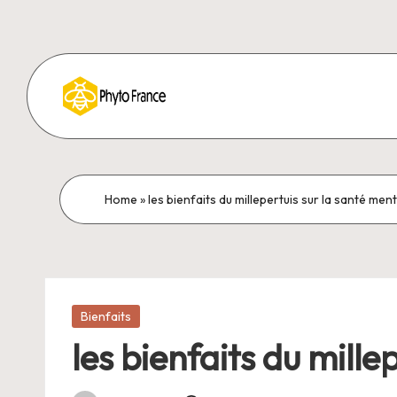
Home
»
les bienfaits du millepertuis sur la santé men
Posted
Bienfaits
in
les bienfaits du mille