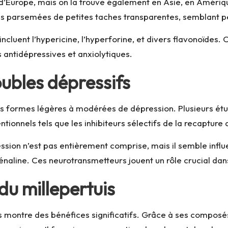
e d’Europe, mais on la trouve également en Asie, en Amériq
illes parsemées de petites taches transparentes, semblant p
incluent l’hypericine, l’hyperforine, et divers flavonoïdes
 antidépressives et anxiolytiques.
roubles dépressifs
r les formes légères à modérées de dépression. Plusieurs ét
nnels tels que les inhibiteurs sélectifs de la recapture d
ession n’est pas entièrement comprise, mais il semble infl
énaline. Ces neurotransmetteurs jouent un rôle crucial dan
du millepertuis
s montre des bénéfices significatifs. Grâce à ses composés a