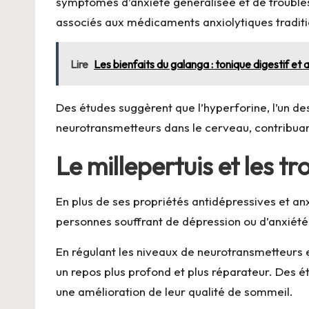
symptômes d’anxiété généralisée et de troubles 
associés aux médicaments anxiolytiques traditi
Lire
Les bienfaits du galanga : tonique digestif et a
Des études suggèrent que l’hyperforine, l’un de
neurotransmetteurs dans le cerveau, contribuant
Le millepertuis et les t
En plus de ses propriétés antidépressives et an
personnes souffrant de dépression ou d’anxiété
En régulant les niveaux de neurotransmetteurs e
un repos plus profond et plus réparateur. Des ét
une amélioration de leur qualité de sommeil.