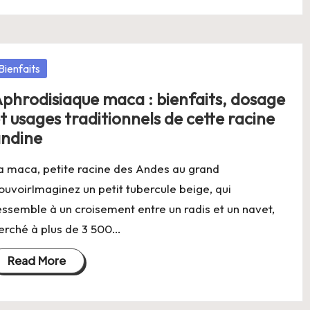
osted
Bienfaits
phrodisiaque maca : bienfaits, dosage
t usages traditionnels de cette racine
ndine
a maca, petite racine des Andes au grand
ouvoirImaginez un petit tubercule beige, qui
essemble à un croisement entre un radis et un navet,
erché à plus de 3 500…
Read More