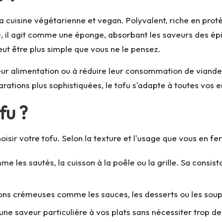
la cuisine végétarienne et vegan. Polyvalent, riche en proté
sine, il agit comme une éponge, absorbant les saveurs des é
 peut être plus simple que vous ne le pensez.
leur alimentation ou à réduire leur consommation de viande,
rations plus sophistiquées, le tofu s'adapte à toutes vos e
fu ?
oisir votre tofu. Selon la texture et l'usage que vous en fer
me les sautés, la cuisson à la poêle ou la grille. Sa consi
ions crémeuses comme les sauces, les desserts ou les sou
une saveur particulière à vos plats sans nécessiter trop d