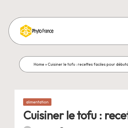
Home
»
Cuisiner le tofu : recettes faciles pour début
Posted
alimentation
in
Cuisiner le tofu : rec